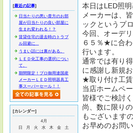
本日はLED照
[
最近の記事
]
メーカーは、
日当たりの悪い貴方のお部
屋が日当たりの良い部屋に
ックというプ
生まれ変われる！？
今回、オーデ
賃貸住宅の退去時のトラブ
６５％★に合わ
ル回避に...
行います。
うまい話には裏がある。
ＬＥＤ化工事の選択につい
通常では有り得
て。
に感謝し新規お
期間限定！プロ御用達国産
★取り付け工賃
メーカーＬＥＤ照明器具工
事スーパーセール！！
当店ホームペ
皆様でご検討く
尚、数に限り
[カレンダー]
もございます
4月
お早めのお問
日
月
火
水
木
金
土